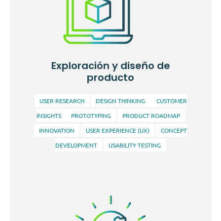
Ofrecemos soluciones tecnológicas ajustadas a las
necesidades específicas de cada cliente. Nos
enfocamos en crear sistemas que no solo cumplan
Exploración y diseño de
con las expectativas funcionales sino que también
producto
ofrezcan una experiencia de usuario excepcional y un
rendimiento optimizado.
USER RESEARCH
DESIGN THINKING
CUSTOMER
INSIGHTS
PROTOTYPING
PRODUCT ROADMAP
INNOVATION
USER EXPERIENCE (UX)
CONCEPT
DEVELOPMENT
USABILITY TESTING