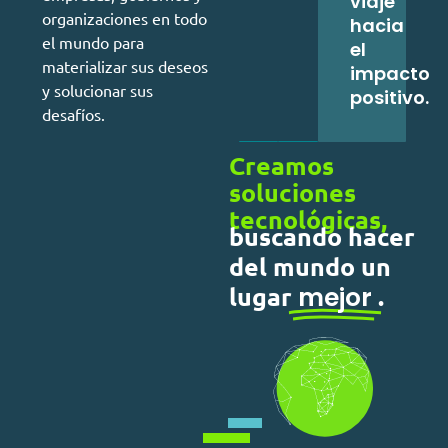
viaje
organizaciones en todo
hacia
el mundo para
el
materializar sus deseos
impacto
y solucionar sus
positivo.
desafíos.
Creamos
soluciones
tecnológicas,
buscando hacer
del mundo un
lugar
mejor
.