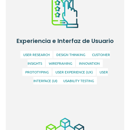
Facilitamos la integración y entrega continua de
software, optimizando los procesos de desarrollo y
operaciones. Este servicio permite a las
Experiencia e Interfaz de Usuario
organizaciones adoptar prácticas ágiles, mejorar la
colaboración entre equipos y acelerar el tiempo de
USER RESEARCH
DESIGN THINKING
CUSTOMER
comercialización de sus productos.
INSIGHTS
WIREFRAMING
INNOVATION
PROTOTYPING
USER EXPERIENCE (UX)
USER
INTERFACE (UI)
USABILITY TESTING