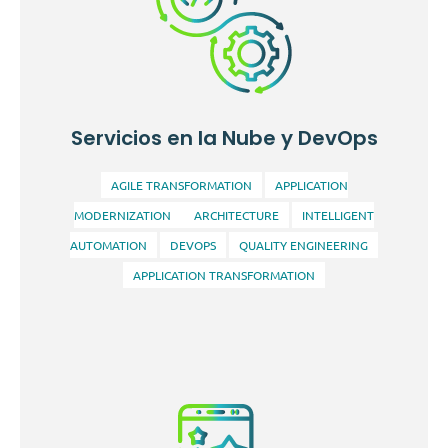
Brindamos soluciones avanzadas que permiten a las
empresas y organismos automatizar procesos,
Servicios en la Nube y DevOps
obtener insights a partir de grandes volúmenes de
datos y mejorar la toma de decisiones.
AGILE TRANSFORMATION
APPLICATION
MODERNIZATION
ARCHITECTURE
INTELLIGENT
AUTOMATION
DEVOPS
QUALITY ENGINEERING
APPLICATION TRANSFORMATION