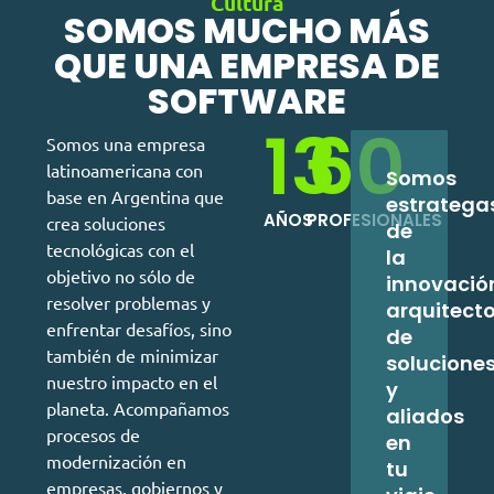
Cultura
SOMOS MUCHO MÁS
QUE UNA EMPRESA DE
Ofrecemos soluciones descentralizadas que
SOFTWARE
garantizan la seguridad, transparencia y trazabilidad
13
60
de las transacciones. Nuestro servicio de blockchain
Somos una empresa
se especializa en el desarrollo de aplicaciones
latinoamericana con
Somos
distribuidas que permiten a las empresas realizar
base en Argentina que
operaciones de manera segura y eficiente,
estratega
AÑOS
PROFESIONALES
crea soluciones
reduciendo los riesgos y mejorando la confianza en
de
los sistemas de intercambio de información.
tecnológicas con el
la
objetivo no sólo de
innovació
resolver problemas y
arquitect
enfrentar desafíos, sino
de
también de minimizar
solucione
nuestro impacto en el
y
planeta. Acompañamos
aliados
procesos de
en
modernización en
tu
empresas, gobiernos y