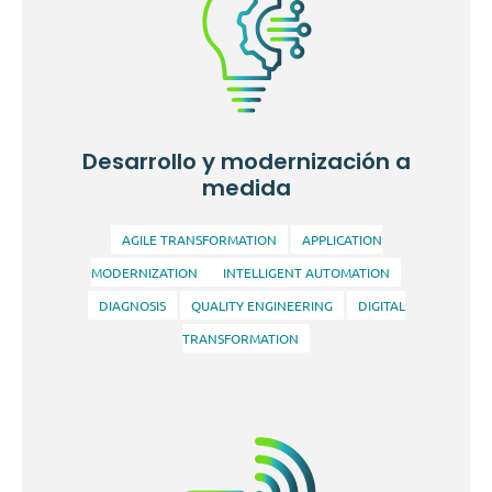
Combinamos investigación de mercado, análisis de
usuarios y diseño estratégico para crear prototipos y
Desarrollo y modernización a
diseños que optimicen la experiencia del usuario y el
medida
valor del producto.
AGILE TRANSFORMATION
APPLICATION
MODERNIZATION
INTELLIGENT AUTOMATION
DIAGNOSIS
QUALITY ENGINEERING
DIGITAL
TRANSFORMATION