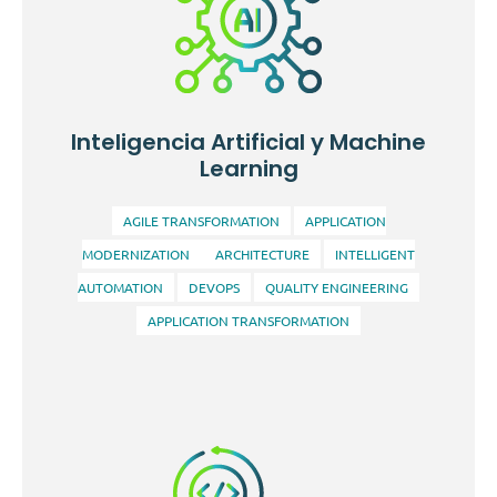
Integramos tecnologías de sensorización y
comunicación para automatizar y mejorar los
Inteligencia Artificial y Machine
procesos operativos. Este servicio permite a los
Learning
organismos y las empresas monitorear, controlar y
analizar en tiempo real el rendimiento de sus
operaciones y activos.
AGILE TRANSFORMATION
APPLICATION
MODERNIZATION
ARCHITECTURE
INTELLIGENT
AUTOMATION
DEVOPS
QUALITY ENGINEERING
APPLICATION TRANSFORMATION