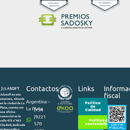
Contactos
Links
Informa
fiscal
Julasoft es una
empresa, situada
Argentina –
Política
en la ciudad de La
de
Plata, cuenta con
La Plata
(+54
Calidad
una oficina
)9221
comercial en la
Política de
calle 472 n°465
570
sostenibilidad
City Bell, dedicada
al desarrollo e