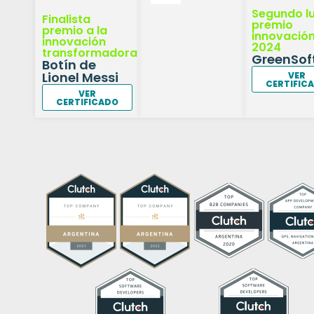
Segundo l
Finalista
premio
premio a la
innovació
innovación
2024
transformadora
GreenSof
Botín de
Lionel Messi
VER
CERTIFIC
VER
CERTIFICADO