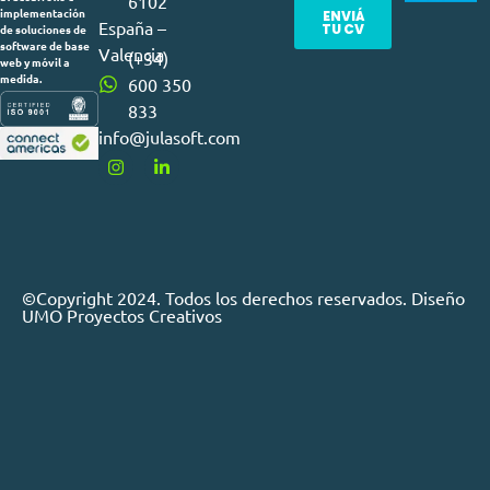
6102
implementación
ENVIÁ
España –
TU CV
de soluciones de
software de base
Valencia
(+34)
web y móvil a
medida.
600 350
833
info@julasoft.com
©Copyright 2024. Todos los derechos reservados. Diseño
UMO Proyectos Creativos