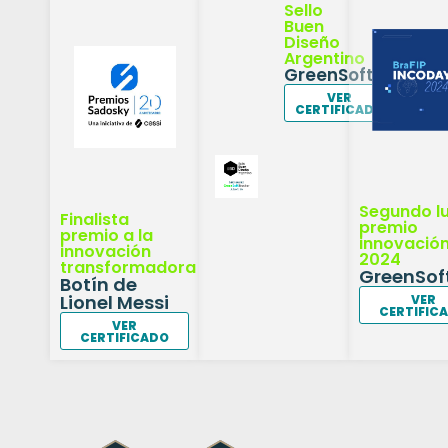
Sello
Buen
Diseño
Argentino
GreenSoftTracker
VER
CERTIFICADO
Segundo l
Finalista
premio
premio a la
innovació
innovación
2024
transformadora
GreenSof
Botín de
Lionel Messi
VER
CERTIFIC
VER
CERTIFICADO