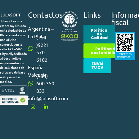
Contactos
Links
Informa
fiscal
Julasoft es una
empresa, situada
Argentina –
Política
en la ciudad de La
de
Plata, cuenta con
La Plata
(+54
Calidad
una oficina
)9221
comercial en la
Política de
calle 472 n°465
570
sostenibilidad
City Bell, dedicada
al desarrollo e
6102
implementación
ENVIÁ
España –
TU CV
de soluciones de
software de base
Valencia
(+34)
web y móvil a
medida.
600 350
833
info@julasoft.com