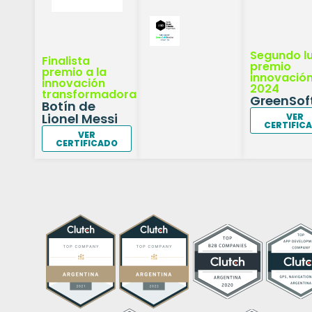
Segundo l
Finalista
premio
premio a la
innovació
innovación
2024
transformadora
GreenSof
Botín de
Lionel Messi
VER
CERTIFIC
VER
CERTIFICADO