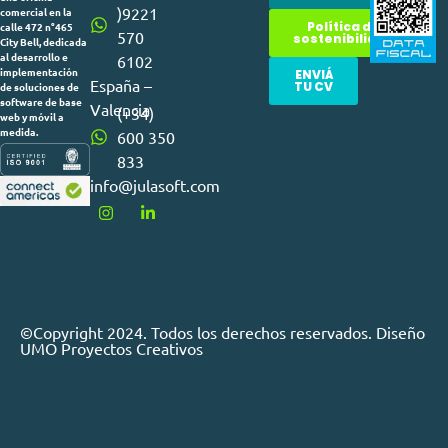
)9221
comercial en la
Política de
calle 472 n°465
570
sostenibilidad
City Bell, dedicada
al desarrollo e
6102
implementación
ENVIÁ
España –
TU CV
de soluciones de
software de base
Valencia
(+34)
web y móvil a
medida.
600 350
833
info@julasoft.com
©Copyright 2024. Todos los derechos reservados. Diseño
UMO Proyectos Creativos