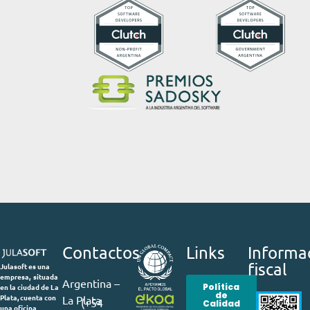
Contactos
Links
Informa
fiscal
Julasoft es una
empresa, situada
Argentina –
Política
en la ciudad de La
de
Plata, cuenta con
La Plata
(+54
Calidad
una oficina