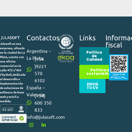
Contactos
Links
Informa
fiscal
Julasoft es una
empresa, situada
Argentina –
Política
en la ciudad de La
de
Plata, cuenta con
La Plata
(+54
Calidad
una oficina
)9221
comercial en la
Política de
calle 472 n°465
570
sostenibilidad
City Bell, dedicada
al desarrollo e
6102
implementación
ENVIÁ
España –
TU CV
de soluciones de
software de base
Valencia
(+34)
web y móvil a
medida.
600 350
833
info@julasoft.com