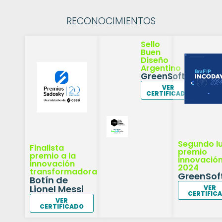
RECONOCIMIENTOS
Sello
Buen
Diseño
Argentino
GreenSoftTracker
VER
CERTIFICADO
Segundo l
Finalista
premio
premio a la
innovació
innovación
2024
transformadora
GreenSof
Botín de
Lionel Messi
VER
CERTIFIC
VER
CERTIFICADO