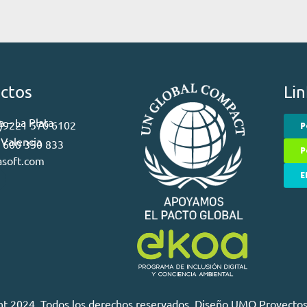
ctos
Lin
 – La Plata
 )9221 570 6102
P
 Valencia
) 600 350 833
P
asoft.com
E
t 2024. Todos los derechos reservados. Diseño
UMO Proyectos