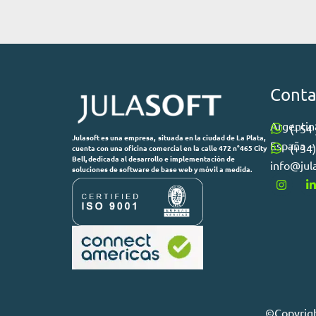
Conta
Argentina
(+54
Julasoft es una empresa, situada en la ciudad de La Plata,
España –
(+34
cuenta con una oficina comercial en la calle 472 n°465 City
Bell, dedicada al desarrollo e implementación de
info@jul
soluciones de software de base web y móvil a medida.
©Copyrigh