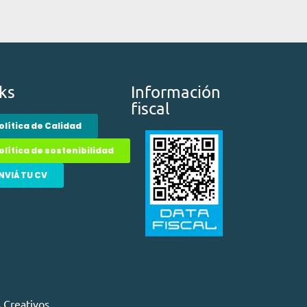
ks
Información
fiscal
olítica de Calidad
olítica de sostenibilidad
NVIÁ TU CV
 Creativos