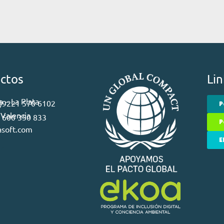
ctos
Lin
 – La Plata
 )9221 570 6102
P
 Valencia
) 600 350 833
P
asoft.com
E