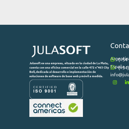
Conta
Argentina
(+54
Julasoft es una empresa, situada en la ciudad de La Plata,
España –
(+34
cuenta con una oficina comercial en la calle 472 n°465 City
Bell, dedicada al desarrollo e implementación de
info@jul
soluciones de software de base web y móvil a medida.