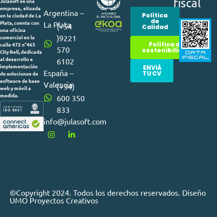
fiscal
Julasoft es una
empresa, situada
Argentina –
Política
en la ciudad de La
de
Plata, cuenta con
La Plata
(+54
Calidad
una oficina
)9221
comercial en la
Política de
calle 472 n°465
570
sostenibilidad
City Bell, dedicada
al desarrollo e
6102
implementación
ENVIÁ
España –
TU CV
de soluciones de
software de base
Valencia
(+34)
web y móvil a
medida.
600 350
833
info@julasoft.com
©Copyright 2024. Todos los derechos reservados. Diseño
UMO Proyectos Creativos