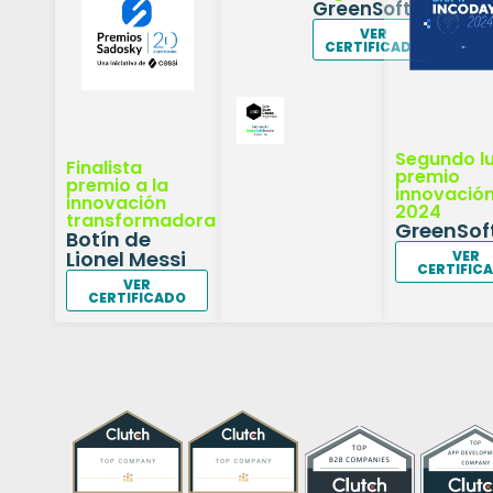
GreenSoftTracker
VER
CERTIFICADO
Segundo l
Finalista
premio
premio a la
innovació
innovación
2024
transformadora
GreenSof
Botín de
Lionel Messi
VER
CERTIFIC
VER
CERTIFICADO